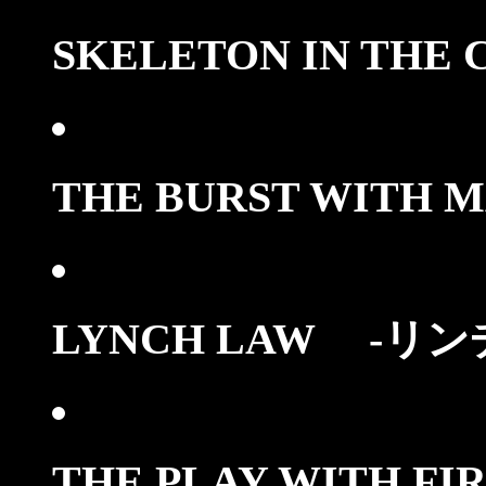
SKELETON IN THE
THE BURST WITH
LYNCH LAW -
リン
THE PLAY WITH F