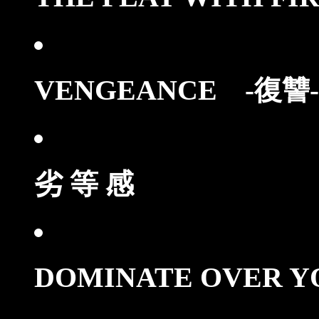
VENGEANCE
-復讐-
劣 等 感
DOMINATE OVER 