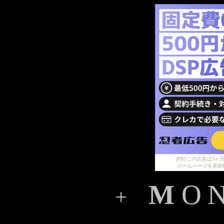
[PR] この広告は
ホームページを更新
M
O
N
+