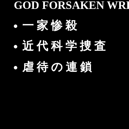
GOD FORSAKEN W
一 家 惨 殺
近 代 科 学 捜 査
虐 待 の 連 鎖
シリアルキラー アン